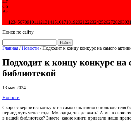
Пт
Сб
Вс
1
2
3
4
5
6
7
8
9
10
11
12
13
14
15
16
17
18
19
20
21
22
23
24
25
26
27
28
29
30
3
Поиск по сайту
Найти
Главная
/
Новости
/
Подходит к концу конкурс на самого актив
Подходит к концу конкурс на
библиотекой
13 мая 2024
Новости
Скоро завершится конкурс на самого активного пользователя б
период чуть менее года. Молодцы, так держать! А мы в свою 
в нашей библиотеке? Знаете, какие книги привезли наши преп