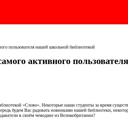
1
ного пользователя нашей школьной библиотекой
 самого активного пользовате
иблиотекой «Слово». Некоторые наши студенты за время существ
очередь будем Вас радовать новинками нашей библиотеки, некот
одаватели в своём чемодане из Великобритании?